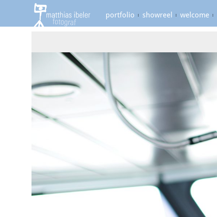
portfolio
showreel
welcome